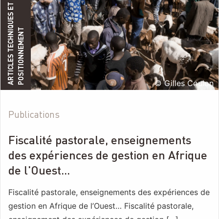
A
R
T
I
C
L
E
S
T
E
C
H
N
I
Q
U
E
S
E
T
P
O
S
I
T
I
O
N
N
E
M
E
N
T
© Gilles Coulon
Publications
Fiscalité pastorale, enseignements
des expériences de gestion en Afrique
de l'Ouest...
Fiscalité pastorale, enseignements des expériences de
gestion en Afrique de l’Ouest… Fiscalité pastorale,