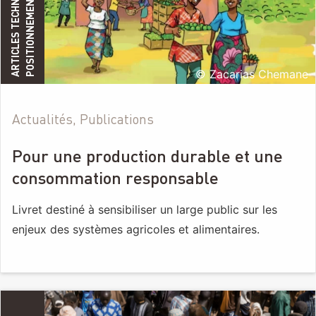
A
R
T
I
C
L
E
S
T
E
C
H
N
I
Q
U
E
S
E
T
P
O
S
I
T
I
O
N
N
E
M
E
N
T
© Zacarias Chemane
Actualités, Publications
Pour une production durable et une
consommation responsable
Livret destiné à sensibiliser un large public sur les
enjeux des systèmes agricoles et alimentaires.