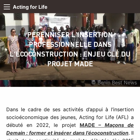
Acting for Life
PÉRENNISER L’INSERTION
PROFESSIONNELLE DANS
L’ÉCOCONSTRUCTION : ENJEU CLÉ DU
PROJET MADE
© Benin Best News
Dans le cadre de ses activités d’appui à l’insertion
socioéconomique des jeunes, Acting for Life (AFL) a
débuté en 2022, le projet
MADE –
Maçons de
Demain : former et insérer dans l’écoconstruction
. Il