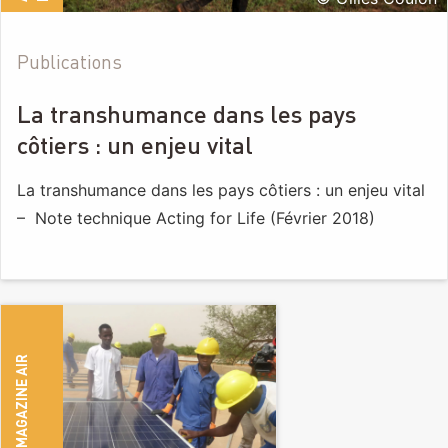
Publications
La transhumance dans les pays
côtiers : un enjeu vital
La transhumance dans les pays côtiers : un enjeu vital
– Note technique Acting for Life (Février 2018)
A
R
T
I
C
L
E
S
M
A
G
A
Z
I
N
E
A
I
R
F
R
A
N
C