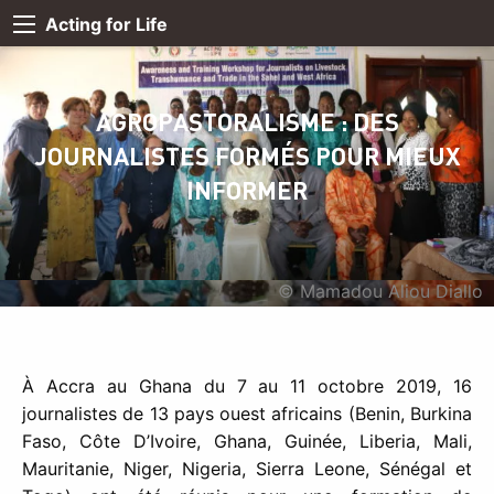
Acting for Life
AGROPASTORALISME : DES
JOURNALISTES FORMÉS POUR MIEUX
INFORMER
© Mamadou Aliou Diallo
À Accra au Ghana du 7 au 11 octobre 2019, 16
journalistes de 13 pays ouest africains (Benin, Burkina
Faso, Côte D’Ivoire, Ghana, Guinée, Liberia, Mali,
Mauritanie, Niger, Nigeria, Sierra Leone, Sénégal et