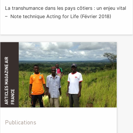
La transhumance dans les pays côtiers : un enjeu vital
– Note technique Acting for Life (Février 2018)
A
R
T
I
C
L
E
S
M
A
G
A
Z
I
N
E
A
I
R
F
R
A
N
C
E
Publications