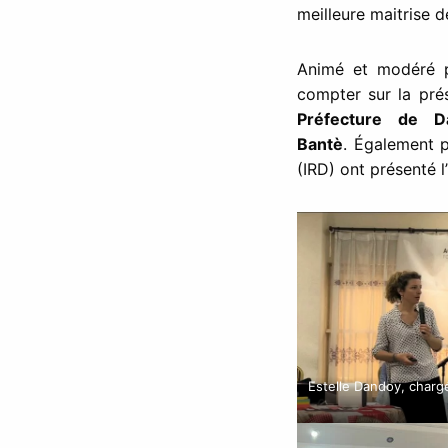
meilleure maitrise de
Animé et modéré pa
compter sur la p
Préfecture de D
Bantè
. Également p
(IRD) ont présenté l’
Estelle Dandoy, charg