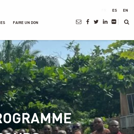
FR
ES
EN
NES
FAIRE UN DON
PROGRAMME