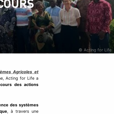
RCOURS
© Acting for Life
tèmes Agricoles et
e, Acting for Life a
rcours des actions
lience des systèmes
ique
, à travers une