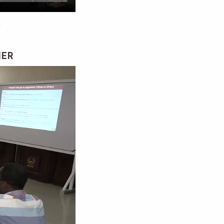
A
IER