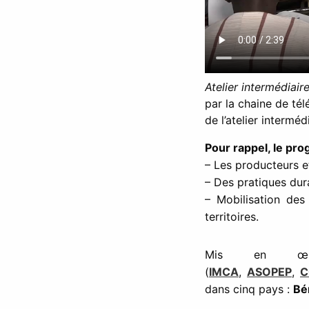
Atelier intermédia
par la chaine de té
de l’atelier intermé
Pour rappel, le pr
– Les producteurs 
– Des pratiques dura
– Mobilisation des
territoires.
Mis en œuv
(
IMCA
,
ASOPEP
,
C
dans cinq pays :
Bé