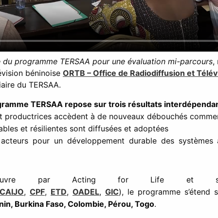
ire du programme TERSAA pour une évaluation mi-parcours
,
lévision béninoise
ORTB – Office de Radiodiffusion et Télév
diaire du TERSAA.
ogramme TERSAA repose sur trois résultats interdépendan
et productrices accèdent à de nouveaux débouchés comme
bles et résilientes sont diffusées et adoptées
 acteurs pour un développement durable des systèmes a
re par Acting for Life et ses 
CAIJO
,
CPF
,
ETD
,
OADEL
,
GIC
), le programme s’étend s
nin, Burkina Faso, Colombie, Pérou, Togo
.