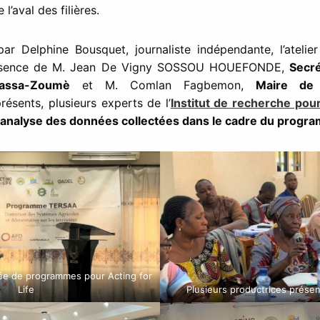
 l’aval des filières.
r Delphine Bousquet, journaliste indépendante, l’atelier
résence de M. Jean De Vigny SOSSOU HOUEFONDE,
Secré
assa-Zoumè
et M. Comlan Fagbemon,
Maire de
résents, plusieurs experts de l’
Institut de recherche po
analyse des données collectées dans le cadre du progr
ée de programmes pour Acting for
Life
Plusieurs productrices présente