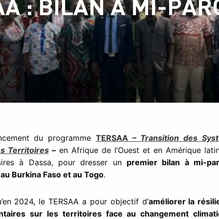
A : BILAN À MI-PA
ancement du programme
TERSAA –
Transition des Sys
s Territoires
–
en Afrique de l’Ouest et en Amérique latin
naires à Dassa, pour dresser un
premier bilan à mi-pa
 au Burkina Faso et au Togo
.
’en 2024, le TERSAA a pour objectif d’
améliorer la rési
ntaires sur les territoires face au changement climat