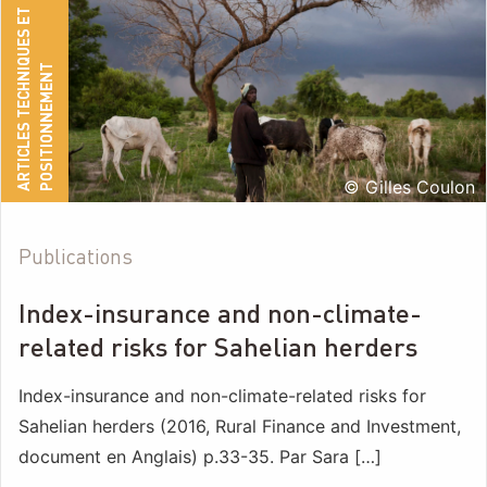
A
R
T
I
C
L
E
S
T
E
C
H
N
I
Q
U
E
S
E
T
P
O
S
I
T
I
O
N
N
E
M
E
N
T
© Gilles Coulon
Publications
Index-insurance and non-climate-
related risks for Sahelian herders
Index-insurance and non-climate-related risks for
Sahelian herders (2016, Rural Finance and Investment,
document en Anglais) p.33-35. Par Sara […]