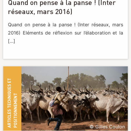
Quand on pense à la panse ! (Inter
réseaux, mars 2016)
Quand on pense à la panse ! (Inter réseaux, mars
2016) Eléments de réflexion sur l’élaboration et la
[…]
A
R
T
I
C
L
E
S
T
E
C
H
N
I
Q
U
E
S
E
T
P
O
S
I
T
I
O
N
N
E
M
E
N
T
© Gilles Coulon