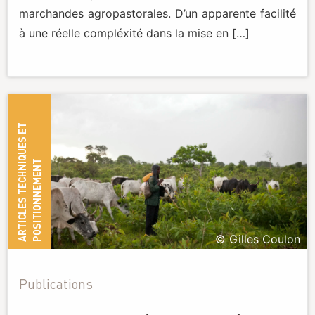
marchandes agropastorales. D’un apparente facilité
à une réelle compléxité dans la mise en […]
A
R
T
I
C
L
E
S
T
E
C
H
N
I
Q
U
E
S
E
T
P
O
S
I
T
I
O
N
N
E
M
E
N
T
© Gilles Coulon
Publications