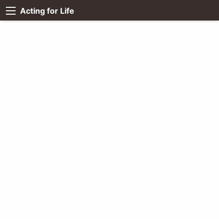
Acting for Life
SOCIAL AND SOLIDARITY-BASED
ECONOMY FOR PEACE